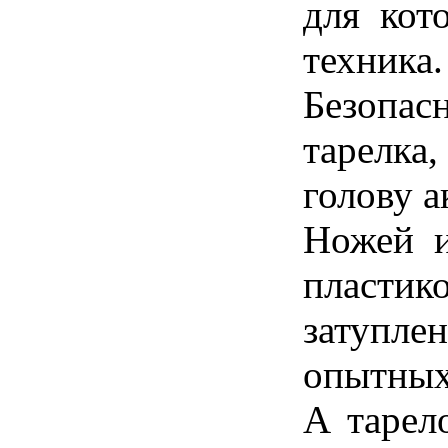
для кот
техника.
Безопас
тарелка
голову а
Ножей и
пласт
затупле
опытных
А тарел