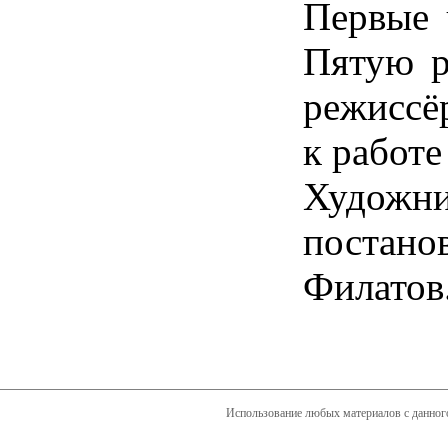
Первые 
Пятую р
режиссё
к работе
Художни
постан
Филатов
Использование любых материалов с данного 