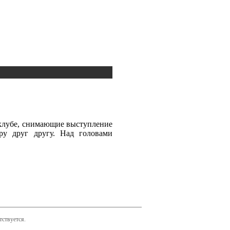
м клубе, снимающие выступление
еру друг другу. Над головами
тствуется.