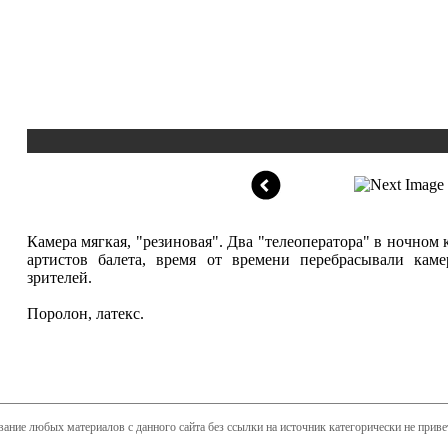
1/7
Камера мягкая, "резиновая". Два "телеоператора" в ночно
артистов балета, время от времени перебрасывали кам
зрителей.
Поролон, латекс.
ание любых материалов с данного сайта без ссылки на источник категорически не приве