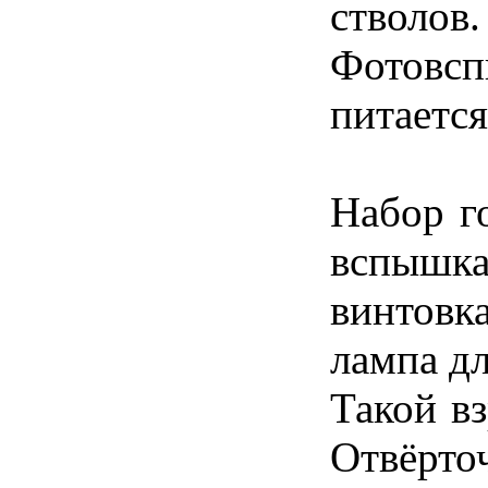
стволов.
Фотовсп
питается
Набор г
вспыш
винтовка
лампа д
Такой в
Отвёрточ